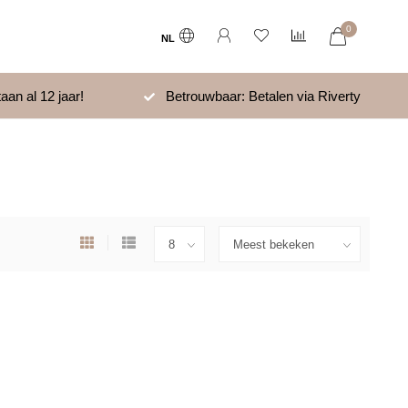
0
NL
aan al 12 jaar!
Betrouwbaar: Betalen via Riverty