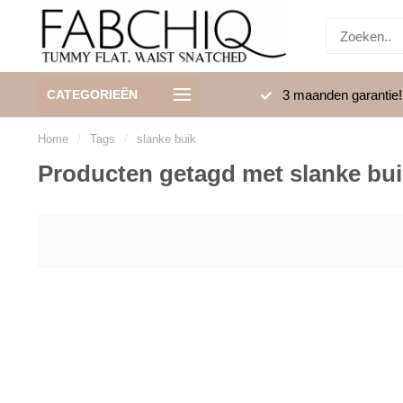
Betrouwbaar: Betalen via Riverty
3 maanden garantie!
CATEGORIEËN
Home
/
Tags
/
slanke buik
Producten getagd met slanke bui